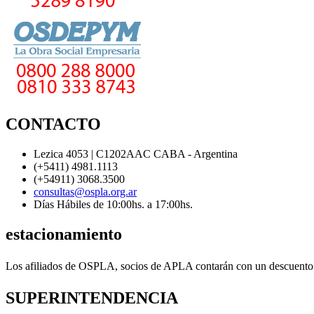
CONTACTO
Lezica 4053 | C1202AAC CABA - Argentina
(+5411) 4981.1113
(+54911) 3068.3500
consultas@ospla.org.ar
Días Hábiles de 10:00hs. a 17:00hs.
estacionamiento
Los afiliados de OSPLA, socios de APLA contarán con un descuento en 
SUPERINTENDENCIA