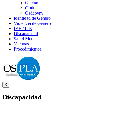
Galeno
Omint
Osdepym
Identidad de Genero
Violencia de Genero
IVE / ILE
Discapacidad
Salud Mental
Vacunas
Procedimientos
X
Discapacidad